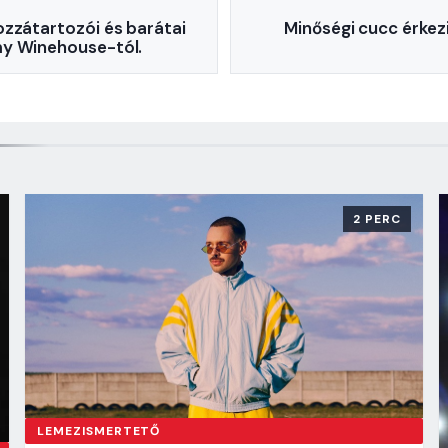
ozzátartozói és barátai
Minőségi cucc érkezi
y Winehouse-tól.
2 PERC
LEMEZISMERTETŐ