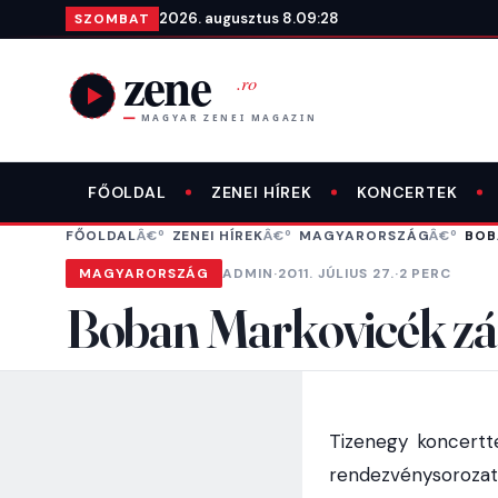
Ugrás a tartalomra
2026. augusztus 8.
09:28
SZOMBAT
FŐOLDAL
ZENEI HÍREK
KONCERTEK
FŐOLDAL
ZENEI HÍREK
MAGYARORSZÁG
BOB
MAGYARORSZÁG
ADMIN
·
2011. JÚLIUS 27.
·
2 PERC
Boban Markovicék zár
Tizenegy koncertt
rendezvénysorozat