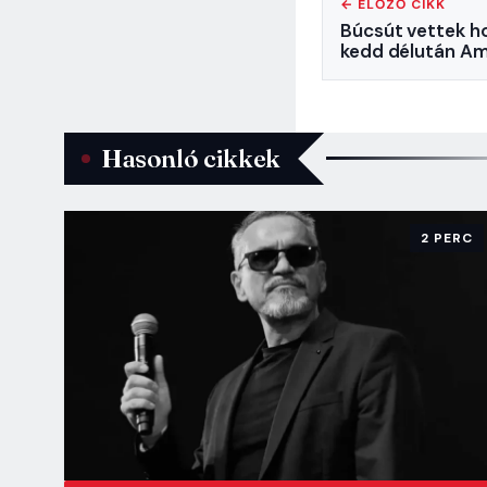
← ELŐZŐ CIKK
Búcsút vettek h
kedd délután Am
Hasonló cikkek
2 PERC