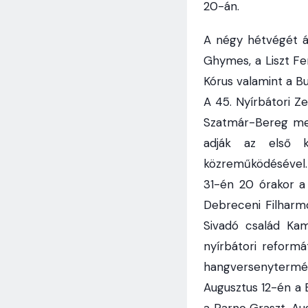
20-án.
A négy hétvégét á
Ghymes, a Liszt Fe
Kórus valamint a Bu
A 45. Nyírbátori Z
Szatmár-Bereg meg
adják az első 
közreműködésével.
31-én 20 órakor a
Debreceni Filharm
Sivadó család Kam
nyírbátori reform
hangversenytermé
Augusztus 12-én a 
a Parno Graszt. Au