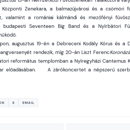
 Központi Zenekara, a balmazújvárosi és a csömöri fú
t, valamint a romániai kálmándi és mezőfényi fúvósz
budapesti Seventeen Big Band és a Nyírbátori Fú
működő.
napon, augusztus 19-én a Debreceni Kodály Kórus és a 
angversenyét rendezik, míg 20-án Liszt Ferenc
Koronázá
bátori református templomban a Nyíregyházi Cantemus K
kar előadásában. A zárókoncertet a népszerű szerbi
OK
X
EMAIL