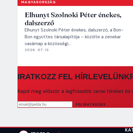
MAGYARORSZÁG
Elhunyt Szolnoki Péter énekes,
dalszerző
Elhunyt Szolnoki Péter énekes, dalszerző, a Bon-
Bon együttes társalapítója – közölte a zenekar
vasárnap a közösségi…
2026. 07. 12.
IRATKOZZ FEL HÍRLEVELÜNK
Kapd meg először a legfrissebb zenei híreket és e
Email cím
FELIRATKOZÁS
KA