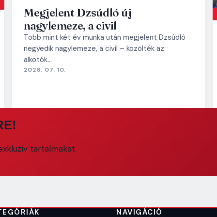
Megjelent Dzsúdló új
nagylemeze, a civil
Több mint két év munka után megjelent Dzsúdló
negyedik nagylemeze, a civil – közölték az
alkotók…
2026. 07. 10.
RE!
xkluzív tartalmakat.
TEGÓRIÁK
NAVIGÁCIÓ