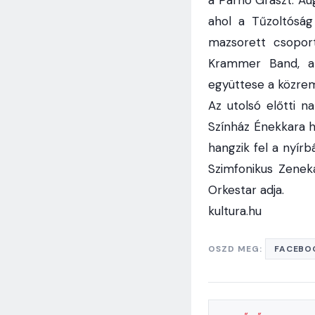
ahol a Tűzoltóság
mazsorett csopor
Krammer Band, a 
együttese a közre
Az utolsó előtti 
Színház Énekkara h
hangzik fel a nyír
Szimfonikus Zene
Orkestar adja.
kultura.hu
OSZD MEG:
FACEBO