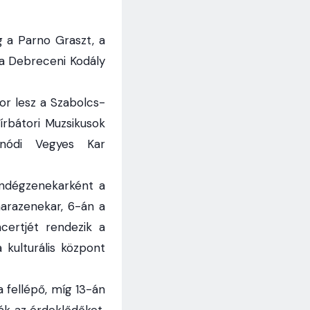
 a Parno Graszt, a
 a Debreceni Kodály
or lesz a Szabolcs-
rbátori Muzsikusok
ódi Vegyes Kar
endégzenekarként a
arazenekar, 6-án a
certjét rendezik a
kulturális központ
 fellépő, míg 13-án
ák az érdeklődőket,