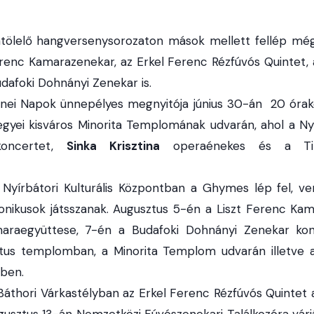
tölelő hangversenysorozaton mások mellett fellép még
renc Kamarazenekar, az Erkel Ferenc Rézfúvós Quintet,
dafoki Dohnányi Zenekar is.
enei Napok ünnepélyes megnyitója június 30-án 20 órak
yei kisváros Minorita Templomának udvarán, ahol a Nyí
koncertet,
Sinka Krisztina
operaénekes és a Tin
 Nyírbátori Kulturális Központban a Ghymes lép fel, v
onikusok játsszanak. Augusztus 5-én a Liszt Ferenc Kam
araegyüttese, 7-én a Budafoki Dohnányi Zenekar kon
átus templomban, a Minorita Templom udvarán illetve a 
ben.
Báthori Várkastélyban az Erkel Ferenc Rézfúvós Quintet a
gusztus 13-án Nemzetközi Fúvószenekari Találkozóra várj