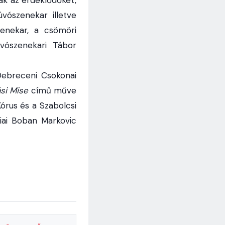
vószenekar illetve
enekar, a csömöri
vószenekari Tábor
Debreceni Csokonai
si Mise
című műve
órus és a Szabolcsi
ai Boban Markovic