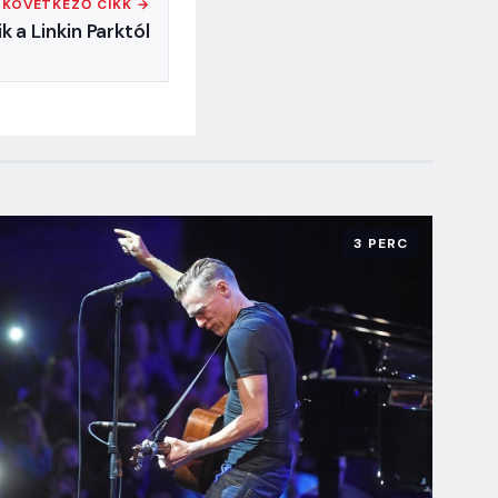
KÖVETKEZŐ CIKK →
k a Linkin Parktól
3 PERC