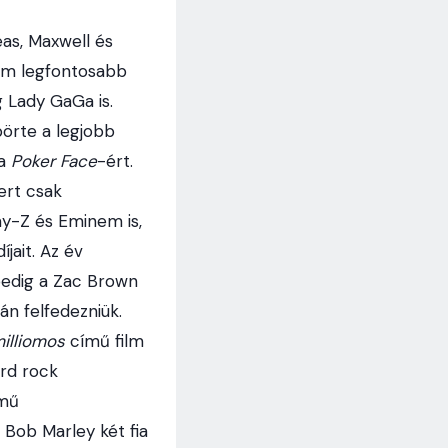
as, Maxwell és
rom legfontosabb
 Lady GaGa is.
pörte a legjobb
 a
Poker Face
-ért.
ert csak
ay-Z és Eminem is,
jait. Az év
pedig a Zac Brown
án felfedezniük.
illiomos
című film
ard rock
mű
 Bob Marley két fia