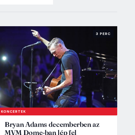
3 PERC
KONCERTEK
Bryan Adams decemberben az
MVM Dome-ban lép fel