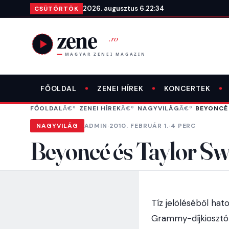
Ugrás a tartalomra
2026. augusztus 6.
22:34
CSÜTÖRTÖK
FŐOLDAL
ZENEI HÍREK
KONCERTEK
FŐOLDAL
ZENEI HÍREK
NAGYVILÁG
BEYONCÉ
NAGYVILÁG
ADMIN
·
2010. FEBRUÁR 1.
·
4 PERC
Beyoncé és Taylor Swi
Tíz jelöléséből ha
Grammy-díjkiosztón,