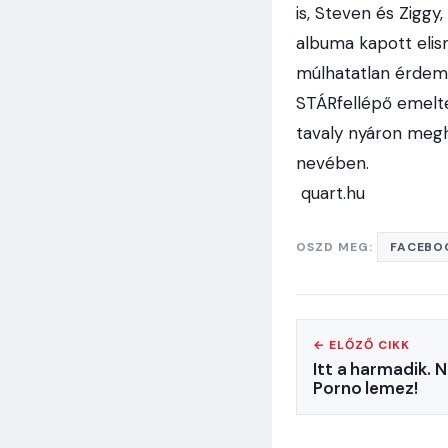
is, Steven és Ziggy
albuma kapott elis
múlhatatlan érdeme
STÁRfellépő emelte
tavaly nyáron megh
nevében.
quart.hu
OSZD MEG:
FACEBO
← ELŐZŐ CIKK
Itt a harmadik. 
Porno lemez!