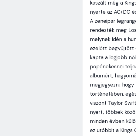
kaszált még a King
nyerte az AC/DC és
A zeneipar legrang
rendezték meg Los 
melynek idén a hum
ezelőtt begyűjtöt
kapta a legjobb női
popénekesnői telje
albumért, hagyomán
megjegyezni, hogy 
történetében, egés
viszont Taylor Swif
nyert, többek közö
minden évben külön
ez utóbbit a Kings