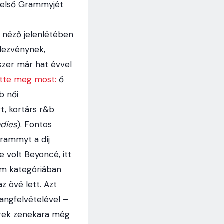
a első Grammyjét
r néző jelenlétében
dezvénynek,
szer már hat évvel
ötte meg most:
ő
b női
t, kortárs r&b
adies
). Fontos
rammyt a díj
 volt Beyoncé, itt
om kategóriában
z övé lett. Azt
angfelvételével –
vérek zenekara még