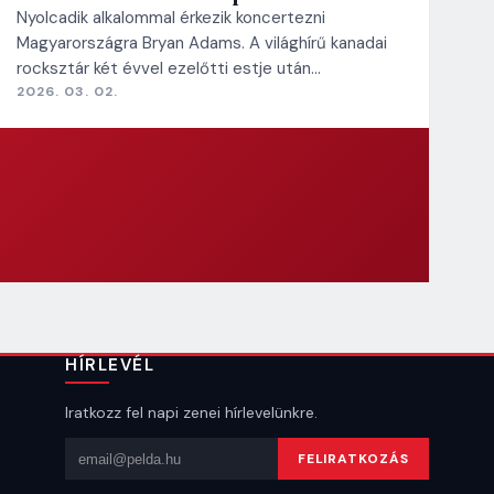
Nyolcadik alkalommal érkezik koncertezni
Magyarországra Bryan Adams. A világhírű kanadai
rocksztár két évvel ezelőtti estje után…
2026. 03. 02.
HÍRLEVÉL
Iratkozz fel napi zenei hírlevelünkre.
Email cím
FELIRATKOZÁS