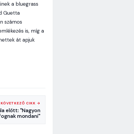
kinek a bluegrass
d Guetta
en számos
mlékezés is, míg a
hettek át apjuk
KÖVETKEZŐ CIKK →
la előtt: "Nagyon
 fognak mondani"