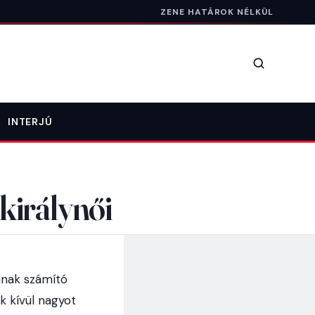
ZENE HATÁROK NÉLKÜL
Keresés
INTERJÚ
királynői
ának számító
k kívül nagyot