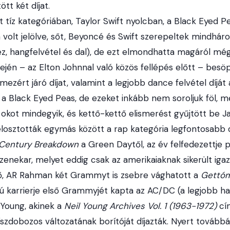
ött két díjat.
tíz kategóriában, Taylor Swift nyolcban, a Black Eyed Pe
volt jelölve, sőt, Beyoncé és Swift szerepeltek mindhá
z, hangfelvétel és dal), de ezt elmondhatta magáról még
ején – az Elton Johnnal való közös fellépés előtt – besö
mezért járó díjat, valamint a legjobb dance felvétel díját
 a Black Eyed Peas, de ezeket inkább nem soroljuk föl, m
okot mindegyik, és kettő-kettő elismerést gyűjtött be J
felosztották egymás között a rap kategória legfontosabb dí
 Century Breakdown
a Green Daytől, az év felfedezettje 
enekar, melyet eddig csak az amerikaiaknak sikerült igaz
ző, AR Rahman két Grammyt is zsebre vághatott a
Gettóm
zú karrierje első Grammyjét kapta az AC/DC (a legjobb h
 Young, akinek a
Neil Young Archives Vol. 1 (1963-1972)
cí
szdobozos változatának borítóját díjazták. Nyert továbbá