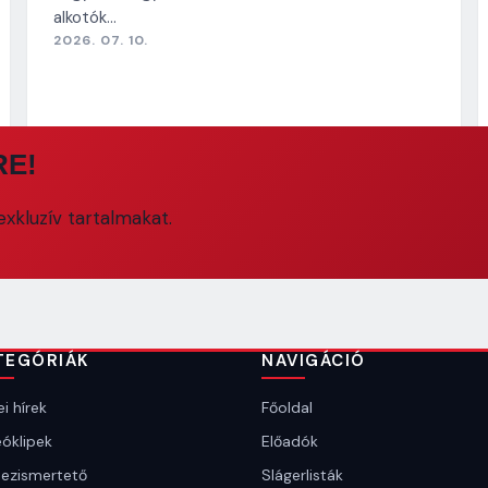
alkotók…
2026. 07. 10.
RE!
xkluzív tartalmakat.
TEGÓRIÁK
NAVIGÁCIÓ
i hírek
Főoldal
óklipek
Előadók
ezismertető
Slágerlisták