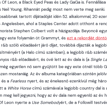
s Of Leon, a Black Eyed Peas és Lady GaGa is. Fennállás
 Neil Young, Rihannát pedig most nem verte meg senki.
osabbnak tartott díjátadóját idén 52. alkalommal, 20 eze
Angelesben, ahol a Staples Center adott otthont a ren
orista Stephen Colbert volt a házigazdája. Beyoncé egy
t egy este folyamán öt Grammyt, és
ezt a rekordját dönt
 r&b szóló előadásért járó díjat, továbbá díjazták a legjob
sítményért (a Halo című számban), a legjobb r&b számér
yos r&b előadásért, és övé lett az év dala is (a
Single L
még egyetlen nő sem gyűjtött be egy este ötnél több G
zen mostanáig. Az év albuma kategóriában szintén jelölve
t és a
Fearless
nyert, és az énekesnő ezenkívül még hár
tt a
White Horse
című számával.a legjobb country dal is a
 meg kell jegyezni, hogy az év dala nem egyenlő az év h
 Of Leon nyerte a
Use Somebody
ért, de a Followill test