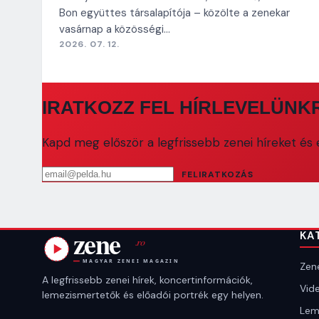
Bon együttes társalapítója – közölte a zenekar
vasárnap a közösségi…
2026. 07. 12.
IRATKOZZ FEL HÍRLEVELÜNK
Kapd meg először a legfrissebb zenei híreket és e
Email cím
FELIRATKOZÁS
KA
Zene
A legfrissebb zenei hírek, koncertinformációk,
Vide
lemezismertetők és előadói portrék egy helyen.
Lem