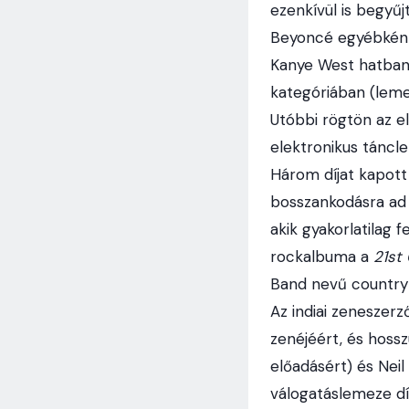
ezenkívül is begyűjt
Beyoncé egyébként 
Kanye West hatban 
kategóriában (leme
Utóbbi rögtön az el
elektronikus táncle
Három díjat kapott
bosszankodásra ad 
akik gyakorlatilag 
rockalbuma a
21st
Band nevű countryz
Az indiai zeneszer
zenéjéért, és hoss
előadásért) és Neil
válogatáslemeze dí