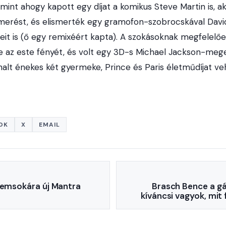
, mint ahogy kapott egy díjat a komikus Steve Martin is, a
merést, és elismerték egy gramofon-szobrocskával Davi
it is (ő egy remixéért kapta). A szokásoknak megfelelő
 az este fényét, és volt egy 3D-s Michael Jackson-mege
alt énekes két gyermeke, Prince és Paris életműdíjat ve
OK
X
EMAIL
Nemsokára új Mantra
Brasch Bence a gá
kíváncsi vagyok, mit