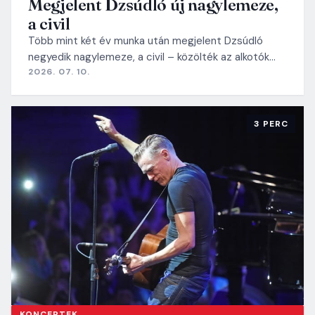
Megjelent Dzsúdló új nagylemeze,
a civil
Több mint két év munka után megjelent Dzsúdló
negyedik nagylemeze, a civil – közölték az alkotók…
2026. 07. 10.
3 PERC
KONCERTEK