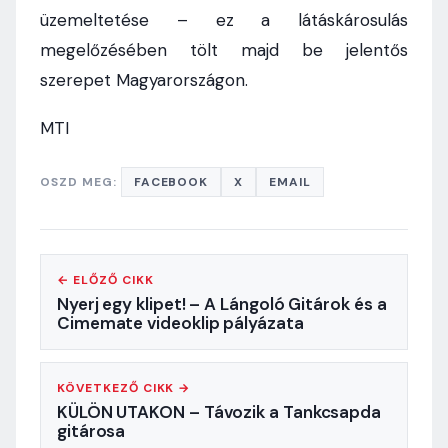
üzemeltetése – ez a látáskárosulás
megelőzésében tölt majd be jelentős
szerepet Magyarországon.
MTI
OSZD MEG:
FACEBOOK
X
EMAIL
← ELŐZŐ CIKK
Nyerj egy klipet! – A Lángoló Gitárok és a
Cimemate videoklip pályázata
KÖVETKEZŐ CIKK →
KÜLÖN UTAKON – Távozik a Tankcsapda
gitárosa