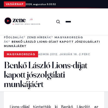
Ugrás a tartalomra
VASÁRNAP
2026. augusztus 9.
03:52
Keresés
Menü
FŐOLDAL
ZENEI HÍREK
MAGYARORSZÁG
BENKŐ LÁSZLÓ LIONS-DÍJAT KAPOTT JÓSZOLGÁLATI
MUNKÁJÁÉRT
MAGYARORSZÁG
ADMIN
·
2012. JANUÁR 16.
·
2 PERC
Benkő László Lions-díjat
kapott jószolgálati
munkájáért
Lions-díjjal tüntették ki Benkő Lászlót, az