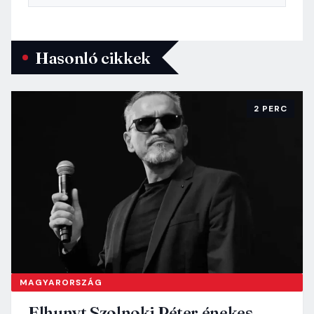
Hasonló cikkek
2 PERC
MAGYARORSZÁG
Elhunyt Szolnoki Péter énekes,