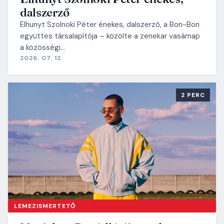
dalszerző
Elhunyt Szolnoki Péter énekes, dalszerző, a Bon-Bon
együttes társalapítója – közölte a zenekar vasárnap
a közösségi…
2026. 07. 12.
2 PERC
LEMEZISMERTETŐ