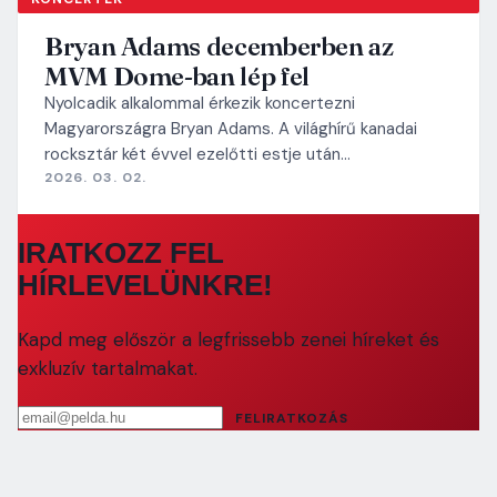
Bryan Adams decemberben az
MVM Dome-ban lép fel
Nyolcadik alkalommal érkezik koncertezni
Magyarországra Bryan Adams. A világhírű kanadai
rocksztár két évvel ezelőtti estje után…
2026. 03. 02.
IRATKOZZ FEL
HÍRLEVELÜNKRE!
Kapd meg először a legfrissebb zenei híreket és
exkluzív tartalmakat.
Email cím
FELIRATKOZÁS