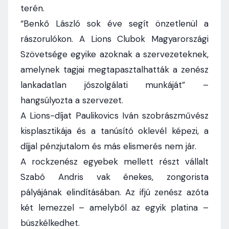
terén.
“Benkő László sok éve segít önzetlenül a
rászorulókon. A Lions Clubok Magyarországi
Szövetsége egyike azoknak a szervezeteknek,
amelynek tagjai megtapasztalhatták a zenész
lankadatlan jószolgálati munkáját” –
hangsúlyozta a szervezet.
A Lions-díjat Paulikovics Iván szobrászművész
kisplasztikája és a tanúsító oklevél képezi, a
díjjal pénzjutalom és más elismerés nem jár.
A rockzenész egyebek mellett részt vállalt
Szabó Andris vak énekes, zongorista
pályájának elindításában. Az ifjú zenész azóta
két lemezzel – amelyből az egyik platina –
büszkélkedhet.