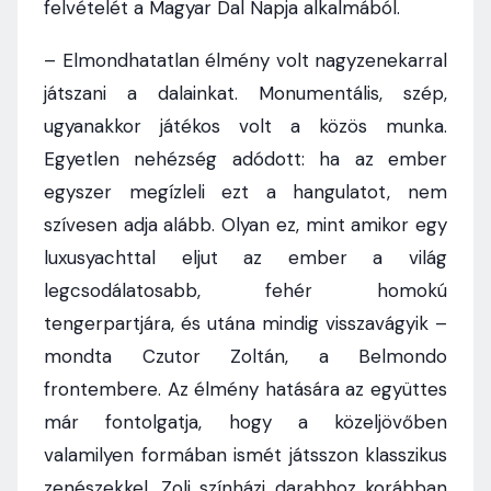
felvételét a Magyar Dal Napja alkalmából.
– Elmondhatatlan élmény volt nagyzenekarral
játszani a dalainkat. Monumentális, szép,
ugyanakkor játékos volt a közös munka.
Egyetlen nehézség adódott: ha az ember
egyszer megízleli ezt a hangulatot, nem
szívesen adja alább. Olyan ez, mint amikor egy
luxusyachttal eljut az ember a világ
legcsodálatosabb, fehér homokú
tengerpartjára, és utána mindig visszavágyik –
mondta Czutor Zoltán, a Belmondo
frontembere. Az élmény hatására az együttes
már fontolgatja, hogy a közeljövőben
valamilyen formában ismét játsszon klasszikus
zenészekkel. Zoli színházi darabhoz korábban