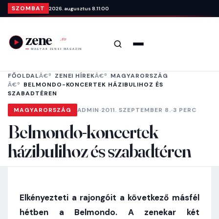
Ugrás a tartalomra
SZOMBAT
2026. augusztus 8.
11:00
Keresés
Menü
FŐOLDAL
ZENEI HÍREK
MAGYARORSZÁG
BELMONDO-KONCERTEK HÁZIBULIHOZ ÉS
SZABADTÉREN
MAGYARORSZÁG
ADMIN
·
2011. SZEPTEMBER 8.
·
3 PERC
Belmondo-koncertek
házibulihoz és szabadtéren
Elkényezteti a rajongóit a következő másfél
hétben a Belmondo. A zenekar két