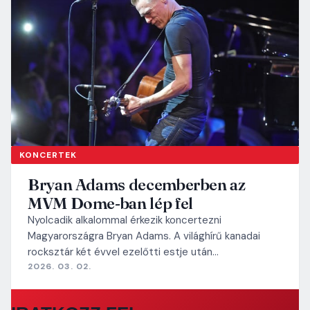
KONCERTEK
Bryan Adams decemberben az
MVM Dome-ban lép fel
Nyolcadik alkalommal érkezik koncertezni
Magyarországra Bryan Adams. A világhírű kanadai
rocksztár két évvel ezelőtti estje után…
2026. 03. 02.