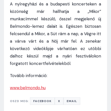
A nyíregyházi és a budapesti koncerteken a
közönség már hallhatja a „Mikor”
munkacímmel készülő, ősszel megjelenő új
Belmondo-lemez dalait is. Egészen biztosan
felcsendül a Mikor, a Süt rám a nap, a Végre itt
a várva várt és a Nőj már fel. A zenekar
következő videóklipje várhatóan ez utóbbi
dalhoz készül majd a nyári fesztiválokon
forgatott koncertfelvételekből.
Tovább információ:
www.belmondo.hu
OSZD MEG:
FACEBOOK
X
EMAIL