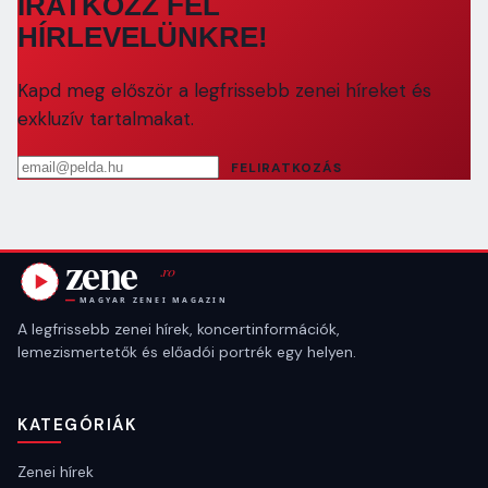
IRATKOZZ FEL
HÍRLEVELÜNKRE!
Kapd meg először a legfrissebb zenei híreket és
exkluzív tartalmakat.
Email cím
FELIRATKOZÁS
A legfrissebb zenei hírek, koncertinformációk,
lemezismertetők és előadói portrék egy helyen.
KATEGÓRIÁK
Zenei hírek