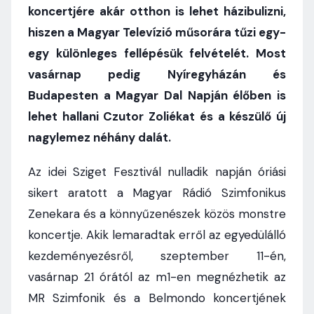
koncertjére akár otthon is lehet házibulizni,
hiszen a Magyar Televízió műsorára tűzi egy-
egy különleges fellépésük felvételét. Most
vasárnap pedig Nyíregyházán és
Budapesten a Magyar Dal Napján élőben is
lehet hallani Czutor Zoliékat és a készülő új
nagylemez néhány dalát.
Az idei Sziget Fesztivál nulladik napján óriási
sikert aratott a Magyar Rádió Szimfonikus
Zenekara és a könnyűzenészek közös monstre
koncertje. Akik lemaradtak erről az egyedülálló
kezdeményezésről, szeptember 11-én,
vasárnap 21 órától az m1-en megnézhetik az
MR Szimfonik és a Belmondo koncertjének