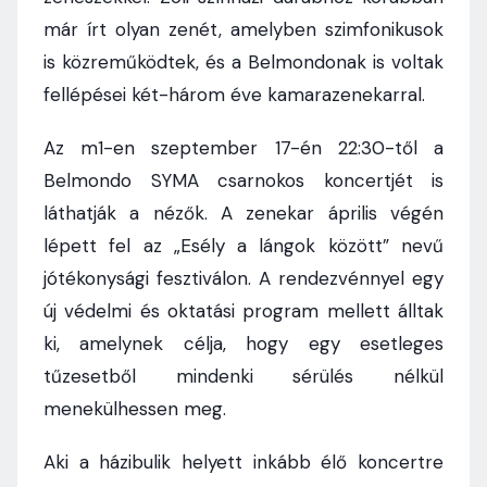
már írt olyan zenét, amelyben szimfonikusok
is közreműködtek, és a Belmondonak is voltak
fellépései két-három éve kamarazenekarral.
Az m1-en szeptember 17-én 22:30-től a
Belmondo SYMA csarnokos koncertjét is
láthatják a nézők. A zenekar április végén
lépett fel az „Esély a lángok között” nevű
jótékonysági fesztiválon. A rendezvénnyel egy
új védelmi és oktatási program mellett álltak
ki, amelynek célja, hogy egy esetleges
tűzesetből mindenki sérülés nélkül
menekülhessen meg.
Aki a házibulik helyett inkább élő koncertre