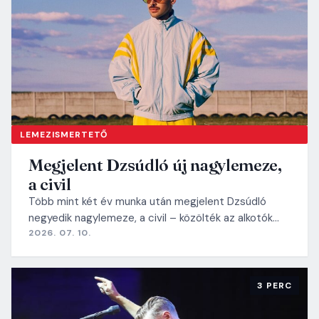
LEMEZISMERTETŐ
Megjelent Dzsúdló új nagylemeze,
a civil
Több mint két év munka után megjelent Dzsúdló
negyedik nagylemeze, a civil – közölték az alkotók…
2026. 07. 10.
3 PERC