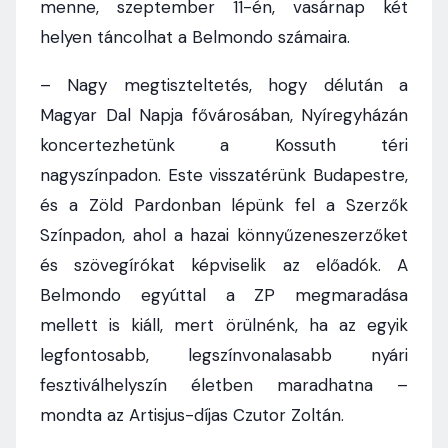
menne, szeptember 11-én, vasárnap két
helyen táncolhat a Belmondo számaira.
– Nagy megtiszteltetés, hogy délután a
Magyar Dal Napja fővárosában, Nyíregyházán
koncertezhetünk a Kossuth téri
nagyszínpadon. Este visszatérünk Budapestre,
és a Zöld Pardonban lépünk fel a Szerzők
Színpadon, ahol a hazai könnyűzeneszerzőket
és szövegírókat képviselik az előadók. A
Belmondo egyúttal a ZP megmaradása
mellett is kiáll, mert örülnénk, ha az egyik
legfontosabb, legszínvonalasabb nyári
fesztiválhelyszín életben maradhatna –
mondta az Artisjus-díjas Czutor Zoltán.