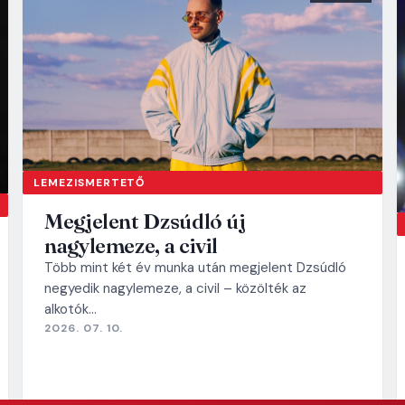
LEMEZISMERTETŐ
Megjelent Dzsúdló új
nagylemeze, a civil
Több mint két év munka után megjelent Dzsúdló
negyedik nagylemeze, a civil – közölték az
alkotók…
2026. 07. 10.