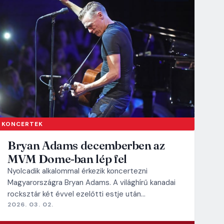
KONCERTEK
Bryan Adams decemberben az
MVM Dome-ban lép fel
Nyolcadik alkalommal érkezik koncertezni
Magyarországra Bryan Adams. A világhírű kanadai
rocksztár két évvel ezelőtti estje után…
2026. 03. 02.