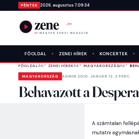
Ugrás a tartalomra
2026. augusztus 7.
09:34
PÉNTEK
FŐOLDAL
ZENEI HÍREK
KONCERTEK
FŐOLDAL
ZENEI HÍREK
MAGYARORSZÁG
BEH
MAGYARORSZÁG
ADMIN
·
2010. JANUÁR 12.
·
2 PERC
Behavazott a Despera
A számtalan fellépé
mutatni egymásnak 