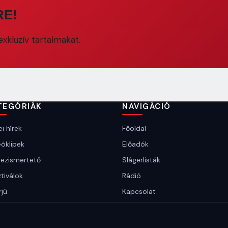
RE!
xkluzív tartalmakat.
TEGÓRIÁK
NAVIGÁCIÓ
i hírek
Főoldal
óklipek
Előadók
ezismertető
Slágerlisták
tiválok
Rádió
rjú
Kapcsolat