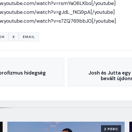
ww.youtube.com/watch?v=rsmYa06LKbo[/youtube]
ww.youtube.com/watch?v=gJdL_fKG9pA[/youtube]
ww.youtube.com/watch?v=s7ZQ769bbJ0[/youtube]
OK
X
EMAIL
profizmus hidegség
Josh és Jutta egy 
bevált újdons
2 PERC