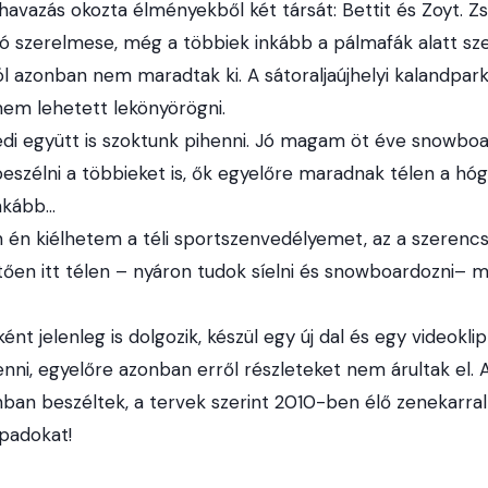
havazás okozta élményekből két társát: Bettit és Zoyt. Zso
 hó szerelmese, még a többiek inkább a pálmafák alatt szer
azonban nem maradtak ki. A sátoraljaújhelyi kalandpark t
t nem lehetett lekönyörögni.
di együtt is szoktunk pihenni. Jó magam öt éve snowboa
eszélni a többieket is, ők egyelőre maradnak télen a hóg
inkább…
en én kiélhetem a téli sportszenvedélyemet, az a szerencs
ően itt télen – nyáron tudok síelni és snowboardozni– m
nt jelenleg is dolgozik, készül egy új dal és egy videoklip
enni, egyelőre azonban erről részleteket nem árultak el. A
an beszéltek, a tervek szerint 2010-ben élő zenekarral i
npadokat!