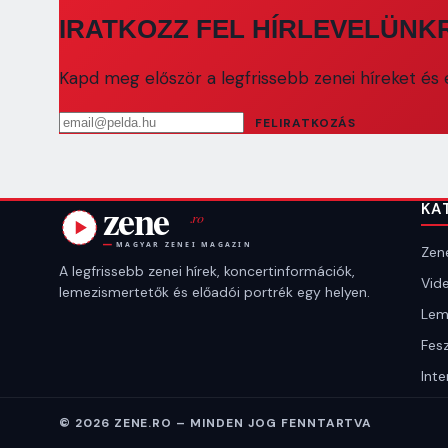
IRATKOZZ FEL HÍRLEVELÜNK
Kapd meg először a legfrissebb zenei híreket és e
Email cím
FELIRATKOZÁS
KA
Zene
A legfrissebb zenei hírek, koncertinformációk,
Vide
lemezismertetők és előadói portrék egy helyen.
Lem
Fesz
Inte
© 2026 ZENE.RO – MINDEN JOG FENNTARTVA