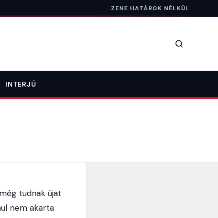
ZENE HATÁROK NÉLKÜL
Keresés
INTERJÚ
 még tudnak újat
ául nem akarta