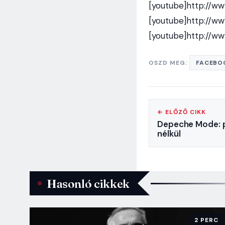
[youtube]http://w
[youtube]http://w
[youtube]http://w
OSZD MEG:
FACEBO
← ELŐZŐ CIKK
Depeche Mode: 
nélkül
Hasonló cikkek
2 PERC