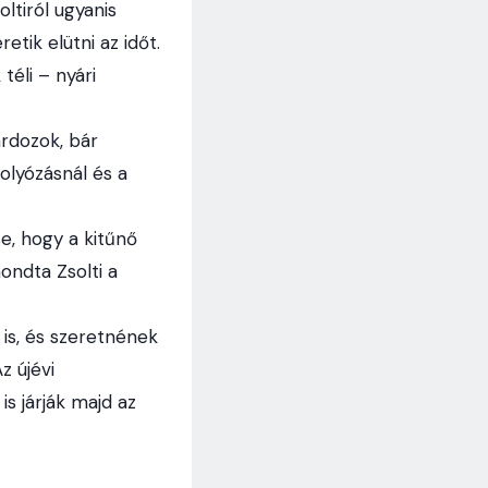
ltiról ugyanis
etik elütni az időt.
éli – nyári
rdozok, bár
olyózásnál és a
e, hogy a kitűnő
ondta Zsolti a
 is, és szeretnének
z újévi
s járják majd az