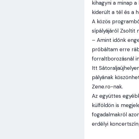
kihagyni a minap a 
kiderült a tél és a
A közös programból 
sípályájáról Zsolti
– Amint időnk enge
próbáltam erre ráb
forraltborozásnál 
Itt Sátoraljaújhely
pályának köszönhet
Zene.ro-nak.
Az együttes egyébké
külföldön is megjel
fogadalmakról azonb
erdélyi koncertszí