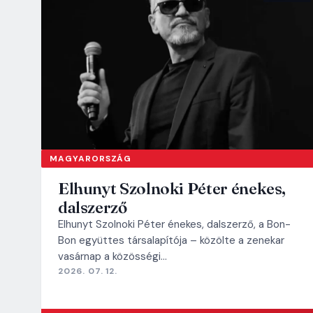
MAGYARORSZÁG
Elhunyt Szolnoki Péter énekes,
dalszerző
Elhunyt Szolnoki Péter énekes, dalszerző, a Bon-
Bon együttes társalapítója – közölte a zenekar
vasárnap a közösségi…
2026. 07. 12.