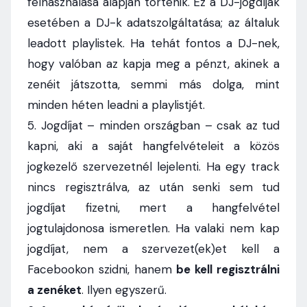
felhasználása alapján történik. Ez a DJ-jogdíjak
esetében a DJ-k adatszolgáltatása; az általuk
leadott playlistek. Ha tehát fontos a DJ-nek,
hogy valóban az kapja meg a pénzt, akinek a
zenéit játszotta, semmi más dolga, mint
minden héten leadni a playlistjét.
5. Jogdíjat – minden országban – csak az tud
kapni, aki a saját hangfelvételeit a közös
jogkezelő szervezetnél lejelenti. Ha egy track
nincs regisztrálva, az után senki sem tud
jogdíjat fizetni, mert a hangfelvétel
jogtulajdonosa ismeretlen. Ha valaki nem kap
jogdíjat, nem a szervezet(ek)et kell a
Facebookon szidni, hanem
be kell regisztrálni
a zenéket
. Ilyen egyszerű.