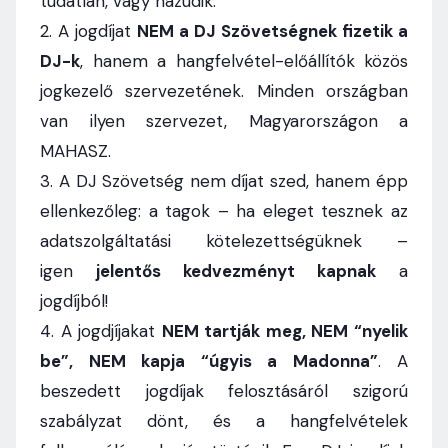
tudatlan, vagy hazudik.
2. A jogdíjat
NEM a DJ Szövetségnek fizetik a
DJ-k
, hanem a hangfelvétel-előállítók közös
jogkezelő szervezetének. Minden országban
van ilyen szervezet, Magyarországon a
MAHASZ.
3. A DJ Szövetség nem díjat szed, hanem épp
ellenkezőleg: a tagok – ha eleget tesznek az
adatszolgáltatási kötelezettségüknek –
igen
jelentős kedvezményt kapnak
a
jogdíjból!
4. A jogdjíjakat
NEM tartják meg, NEM “nyelik
be”, NEM kapja “úgyis a Madonna”
. A
beszedett jogdíjak felosztásáról szigorú
szabályzat dönt, és a hangfelvételek