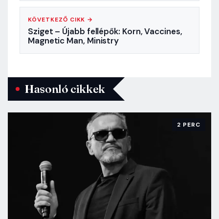
KÖVETKEZŐ CIKK →
Sziget – Újabb fellépők: Korn, Vaccines,
Magnetic Man, Ministry
Hasonló cikkek
2 PERC