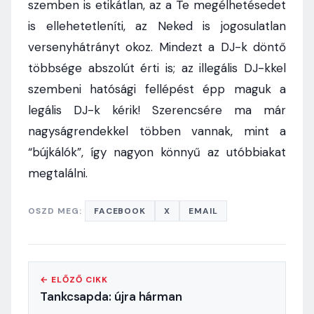
szemben is etikátlan, az a Te megélhetésedet
is ellehetetleníti, az Neked is jogosulatlan
versenyhátrányt okoz. Mindezt a DJ-k döntő
többsége abszolút érti is; az illegális DJ-kkel
szembeni hatósági fellépést épp maguk a
legális DJ-k kérik! Szerencsére ma már
nagyságrendekkel többen vannak, mint a
“bújkálók”, így nagyon könnyű az utóbbiakat
megtalálni.
OSZD MEG:
FACEBOOK
X
EMAIL
← ELŐZŐ CIKK
Tankcsapda: újra hárman