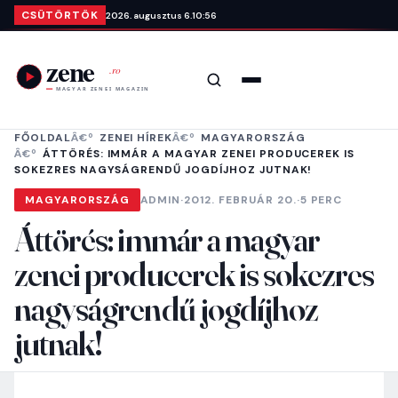
Ugrás a tartalomra
CSÜTÖRTÖK
2026. augusztus 6.
10:56
Keresés
Menü
FŐOLDAL
ZENEI HÍREK
MAGYARORSZÁG
ÁTTÖRÉS: IMMÁR A MAGYAR ZENEI PRODUCEREK IS
SOKEZRES NAGYSÁGRENDŰ JOGDÍJHOZ JUTNAK!
MAGYARORSZÁG
ADMIN
·
2012. FEBRUÁR 20.
·
5 PERC
Áttörés: immár a magyar
zenei producerek is sokezres
nagyságrendű jogdíjhoz
jutnak!