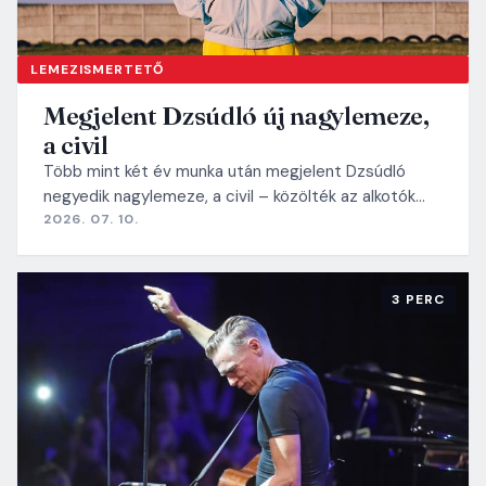
LEMEZISMERTETŐ
Megjelent Dzsúdló új nagylemeze,
a civil
Több mint két év munka után megjelent Dzsúdló
negyedik nagylemeze, a civil – közölték az alkotók…
2026. 07. 10.
3 PERC