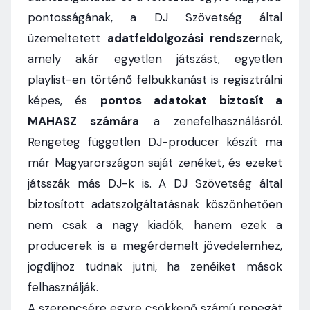
pontosságának, a DJ Szövetség által
üzemeltetett
adatfeldolgozási rendszer
nek,
amely akár egyetlen játszást, egyetlen
playlist-en történő felbukkanást is regisztrálni
képes, és
pontos adatokat biztosít a
MAHASZ számára
a zenefelhasználásról.
Rengeteg független DJ-producer készít ma
már Magyarországon saját zenéket, és ezeket
játsszák más DJ-k is. A DJ Szövetség által
biztosított adatszolgáltatásnak köszönhetően
nem csak a nagy kiadók, hanem ezek a
producerek is a megérdemelt jövedelemhez,
jogdíjhoz tudnak jutni, ha zenéiket mások
felhasználják.
A szerencsére egyre csökkenő számú renegát