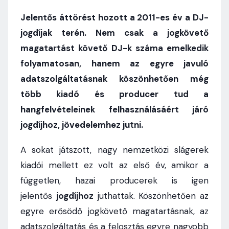
Jelentős áttörést hozott a 2011-es év a DJ-
jogdíjak terén. Nem csak a jogkövető
magatartást követő DJ-k száma emelkedik
folyamatosan, hanem az egyre javuló
adatszolgáltatásnak köszönhetően még
több kiadó és producer tud a
hangfelvételeinek felhasználásáért járó
jogdíjhoz, jövedelemhez jutni.
A sokat játszott, nagy nemzetközi slágerek
kiadói mellett ez volt az első év, amikor a
független, hazai producerek is igen
jelentős
jogdíjhoz
juthattak. Köszönhetően az
egyre erősödő jogkövető magatartásnak, az
adatszolgáltatás és a felosztás egyre nagyobb