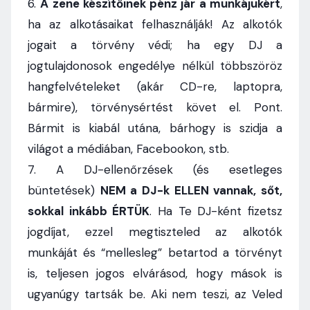
6.
A zene készítőinek pénz jár a munkájukért
,
ha az alkotásaikat felhasználják! Az alkotók
jogait a törvény védi; ha egy DJ a
jogtulajdonosok engedélye nélkül többszöröz
hangfelvételeket (akár CD-re, laptopra,
bármire), törvénysértést követ el. Pont.
Bármit is kiabál utána, bárhogy is szidja a
világot a médiában, Facebookon, stb.
7. A DJ-ellenőrzések (és esetleges
büntetések)
NEM a DJ-k ELLEN vannak, sőt,
sokkal inkább ÉRTÜK
. Ha Te DJ-ként fizetsz
jogdíjat, ezzel megtiszteled az alkotók
munkáját és “mellesleg” betartod a törvényt
is, teljesen jogos elvárásod, hogy mások is
ugyanúgy tartsák be. Aki nem teszi, az Veled