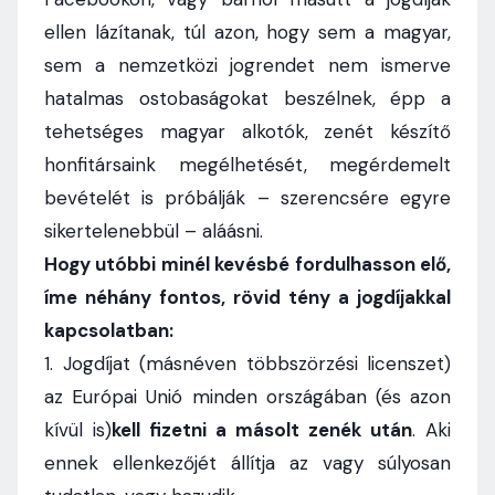
ellen lázítanak, túl azon, hogy sem a magyar,
sem a nemzetközi jogrendet nem ismerve
hatalmas ostobaságokat beszélnek, épp a
tehetséges magyar alkotók, zenét készítő
honfitársaink megélhetését, megérdemelt
bevételét is próbálják – szerencsére egyre
sikertelenebbül – aláásni.
Hogy utóbbi minél kevésbé fordulhasson elő,
íme néhány fontos, rövid tény a jogdíjakkal
kapcsolatban:
1. Jogdíjat (másnéven többszörzési licenszet)
az Európai Unió minden országában (és azon
kívül is)
kell fizetni a másolt zenék után
. Aki
ennek ellenkezőjét állítja az vagy súlyosan