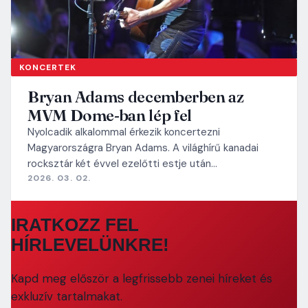
KONCERTEK
Bryan Adams decemberben az
MVM Dome-ban lép fel
Nyolcadik alkalommal érkezik koncertezni
Magyarországra Bryan Adams. A világhírű kanadai
rocksztár két évvel ezelőtti estje után…
2026. 03. 02.
IRATKOZZ FEL
HÍRLEVELÜNKRE!
Kapd meg először a legfrissebb zenei híreket és
exkluzív tartalmakat.