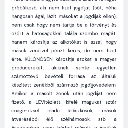
próbálkozó, aki nem fizet jogdíjat (sőt, néha
hangosan ágál, lázít másokat a jogdíjak ellen),
nem csak hogy nem tartja be a törvényt és
ezért a hatóságokkal találja szembe magát,
hanem károsítja az alkotókat is azzal, hogy
mások zenéivel pénzt keres, de nem fizet
érte. KÜLÖNÖSEN károsítja azokat a magyar
producereket, akiknek szinte egyetlen
számottevő bevételi forrása az általuk
készített zenékből származó jogdíjjövedelem.
Amikor a másolt zenék után jogdíjat nem
fizető, a LEVItézlett, kifelé magukat sztár
image-dzsel eladó áldiszkósok, mások
átveréséből élő szélhámosok, stb. a
Facebookon, vagy bárhol másutt a jogdíjak