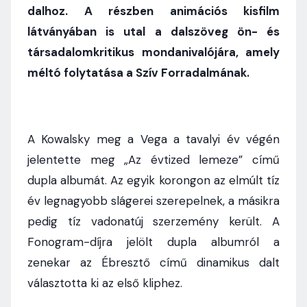
dalhoz. A részben animációs kisfilm
látványában is utal a dalszöveg ön- és
társadalomkritikus mondanivalójára, amely
méltó folytatása a Szív Forradalmának.
A Kowalsky meg a Vega a tavalyi év végén
jelentette meg „Az évtized lemeze” című
dupla albumát. Az egyik korongon az elmúlt tíz
év legnagyobb slágerei szerepelnek, a másikra
pedig tíz vadonatúj szerzemény került. A
Fonogram-díjra jelölt dupla albumról a
zenekar az Ébresztő című dinamikus dalt
választotta ki az első kliphez.