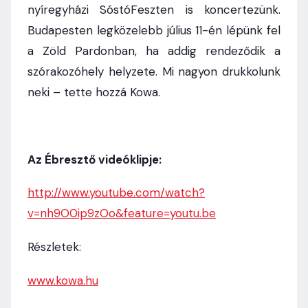
nyíregyházi SóstóFeszten is koncertezünk.
Budapesten legközelebb július 11-én lépünk fel
a Zöld Pardonban, ha addig rendeződik a
szórakozóhely helyzete. Mi nagyon drukkolunk
neki – tette hozzá Kowa.
Az Ébresztő videóklipje:
http://www.youtube.com/watch?
v=nh9O0ip9zOo&feature=youtu.be
Részletek:
www.kowa.hu