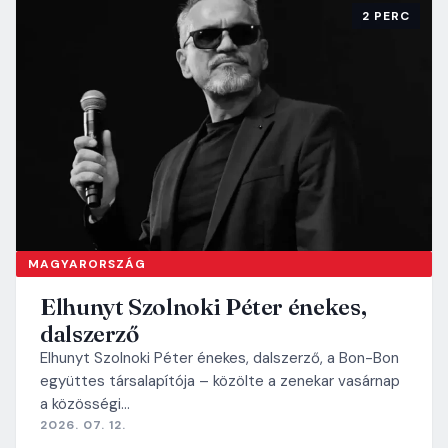
2 PERC
MAGYARORSZÁG
Elhunyt Szolnoki Péter énekes,
dalszerző
Elhunyt Szolnoki Péter énekes, dalszerző, a Bon-Bon
együttes társalapítója – közölte a zenekar vasárnap
a közösségi…
2026. 07. 12.