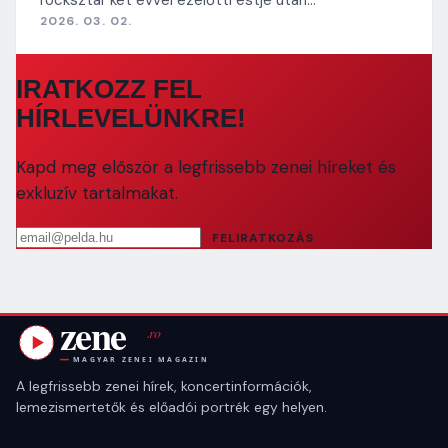
2026. 03. 02.
IRATKOZZ FEL
HÍRLEVELÜNKRE!
Kapd meg először a legfrissebb zenei híreket és
exkluzív tartalmakat.
Email cím
FELIRATKOZÁS
A legfrissebb zenei hírek, koncertinformációk,
lemezismertetők és előadói portrék egy helyen.