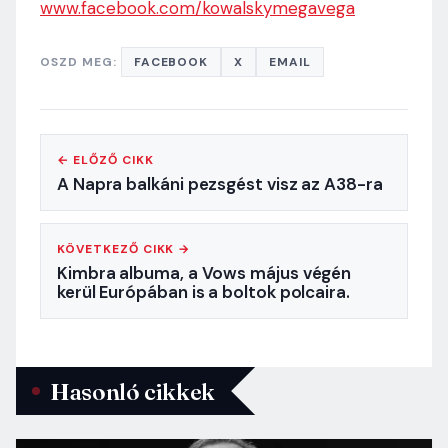
www.facebook.com/kowalskymegavega
OSZD MEG:
FACEBOOK
X
EMAIL
← ELŐZŐ CIKK
A Napra balkáni pezsgést visz az A38-ra
KÖVETKEZŐ CIKK →
Kimbra albuma, a Vows május végén
kerül Európában is a boltok polcaira.
Hasonló cikkek