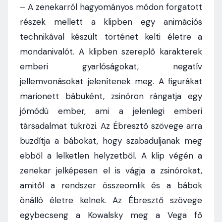
– A zenekarról hagyományos módon forgatott
részek mellett a klipben egy animációs
technikával készült történet kelti életre a
mondanivalót. A klipben szereplő karakterek
emberi gyarlóságokat, negatív
jellemvonásokat jelenítenek meg. A figurákat
marionett bábuként, zsinóron rángatja egy
jómódú ember, ami a jelenlegi emberi
társadalmat tükrözi. Az Ébresztő szövege arra
buzdítja a bábokat, hogy szabaduljanak meg
ebből a lelketlen helyzetből. A klip végén a
zenekar jelképesen el is vágja a zsinórokat,
amitől a rendszer összeomlik és a bábok
önálló életre kelnek. Az Ébresztő szövege
egybecseng a Kowalsky meg a Vega fő