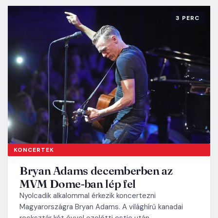
3 PERC
KONCERTEK
Bryan Adams decemberben az
MVM Dome-ban lép fel
Nyolcadik alkalommal érkezik koncertezni
Magyarországra Bryan Adams. A világhírű kanadai
rocksztár két évvel ezelőtti estje után…