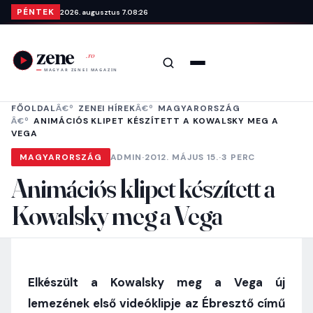
Ugrás a tartalomra
PÉNTEK
2026. augusztus 7.
08:26
Keresés
Menü
FŐOLDAL
ZENEI HÍREK
MAGYARORSZÁG
ANIMÁCIÓS KLIPET KÉSZÍTETT A KOWALSKY MEG A
VEGA
MAGYARORSZÁG
ADMIN
·
2012. MÁJUS 15.
·
3 PERC
Animációs klipet készített a
Kowalsky meg a Vega
Elkészült a Kowalsky meg a Vega új
lemezének első videóklipje az Ébresztő című