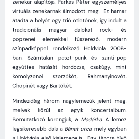
zenekar alapítója, Farkas Péter egyszemélyes
virtuális zenekarnak álmodott meg. Ez hamar
átadta a helyét egy trió ötletének, így indult a
tradicionális magyar dalokat rock- és
popzenei elemekkel fűszerező, modern
színpadképpel rendelkező Holdviola 2008-
ban. Számtalan poszt-punk és szinti-pop
együttes hatását hordozza, csakúgy, mint
komolyzenei szerzőkét, Rahmanyinovét,
Chopinét vagy Bartókét.
Mindezidáig három nagylemezük jelent meg,
melyek közül az egyik koncertalbum.
Bemutatkozó korongjuk, a
Madárka
. A lemez
legsikeresebb dala a
Bánat utca
, mely egyben
a Holdviola első kislemeze is. „Egy táncra hívó