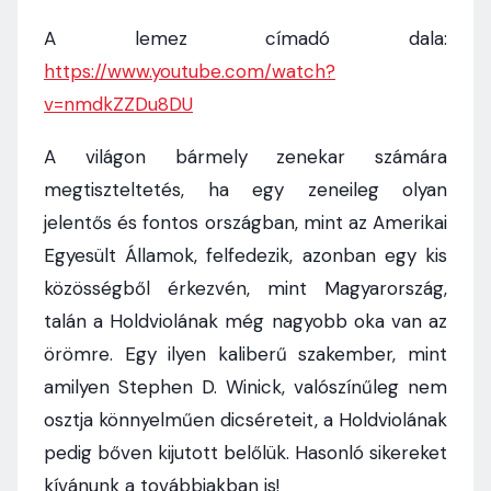
A lemez címadó dala:
https://www.youtube.com/watch?
v=nmdkZZDu8DU
A világon bármely zenekar számára
megtiszteltetés, ha egy zeneileg olyan
jelentős és fontos országban, mint az Amerikai
Egyesült Államok, felfedezik, azonban egy kis
közösségből érkezvén, mint Magyarország,
talán a Holdviolának még nagyobb oka van az
örömre. Egy ilyen kaliberű szakember, mint
amilyen Stephen D. Winick, valószínűleg nem
osztja könnyelműen dicséreteit, a Holdviolának
pedig bőven kijutott belőlük. Hasonló sikereket
kívánunk a továbbiakban is!