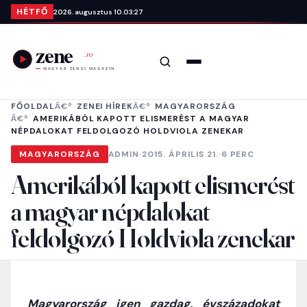
Ugrás a tartalomra
HÉTFŐ
2026. augusztus 10.
03:27
Keresés
Menü
FŐOLDAL
ZENEI HÍREK
MAGYARORSZÁG
AMERIKÁBÓL KAPOTT ELISMERÉST A MAGYAR
NÉPDALOKAT FELDOLGOZÓ HOLDVIOLA ZENEKAR
MAGYARORSZÁG
ADMIN
·
2015. ÁPRILIS 21.
·
6 PERC
Amerikából kapott elismerést
a magyar népdalokat
feldolgozó Holdviola zenekar
Magyarország igen gazdag, évszázadokat