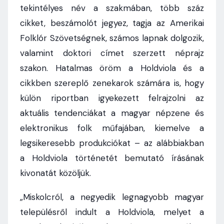
tekintélyes név a szakmában, több száz
cikket, beszámolót jegyez, tagja az Amerikai
Folklór Szövetségnek, számos lapnak dolgozik,
valamint doktori címet szerzett néprajz
szakon. Hatalmas öröm a Holdviola és a
cikkben szereplő zenekarok számára is, hogy
külön riportban igyekezett felrajzolni az
aktuális tendenciákat a magyar népzene és
elektronikus folk műfajában, kiemelve a
legsikeresebb produkciókat – az alábbiakban
a Holdviola történetét bemutató írásának
kivonatát közöljük.
„Miskolcról, a negyedik legnagyobb magyar
településről indult a Holdviola, melyet a