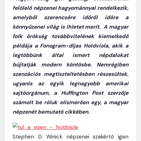
felölelő népzenei hagyománnyal rendelkezik,
amelyből szerencsére időről időre a
könnyűzenei világ is ihletet merít. A magyar
folk örökség továbbvitelének kiemelkedő
példája a Fonogram-díjas Holdviola, akik a
legtöbbünk által ismert népdalokat
bújtatják modern köntösbe. Nemrégiben
szenzációs megtiszteltetésben részesültek,
ugyanis az egyik legnagyobb amerikai
sajtóorgánum, a Huffington Post szerzője
számolt be róluk elismerően egy, a magyar
népzenét bemutató cikkében.
Stephen D. Winick népzenei szakértő igen