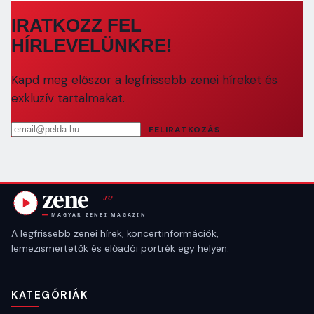
IRATKOZZ FEL
HÍRLEVELÜNKRE!
Kapd meg először a legfrissebb zenei híreket és
exkluzív tartalmakat.
Email cím
FELIRATKOZÁS
A legfrissebb zenei hírek, koncertinformációk,
lemezismertetők és előadói portrék egy helyen.
KATEGÓRIÁK