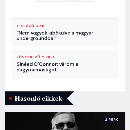
← ELŐZŐ CIKK
“Nem vagyok kibékülve a magyar
undergrounddal”
KÖVETKEZŐ CIKK →
Sinéad O'Connor: várom a
nagymamaságot
Hasonló cikkek
2 PERC