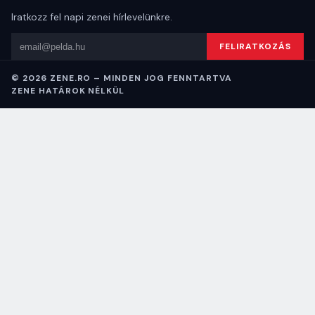
Iratkozz fel napi zenei hírlevelünkre.
Email cím
FELIRATKOZÁS
© 2026 ZENE.RO – MINDEN JOG FENNTARTVA
ZENE HATÁROK NÉLKÜL