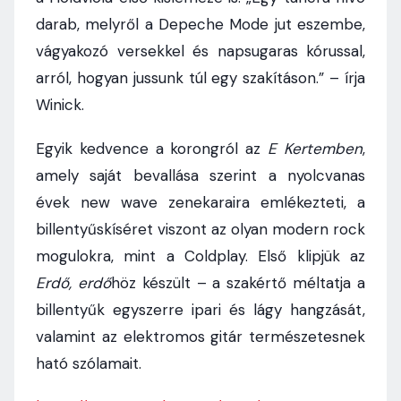
darab, melyről a Depeche Mode jut eszembe,
vágyakozó versekkel és napsugaras kórussal,
arról, hogyan jussunk túl egy szakításon.” – írja
Winick.
Egyik kedvence a korongról az
E Kertemben
,
amely saját bevallása szerint a nyolcvanas
évek new wave zenekaraira emlékezteti, a
billentyűskíséret viszont az olyan modern rock
mogulokra, mint a Coldplay. Első klipjük az
Erdő, erdő
höz készült – a szakértő méltatja a
billentyűk egyszerre ipari és lágy hangzását,
valamint az elektromos gitár természetesnek
ható szólamait.