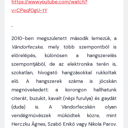
https://www.youtube.com/watch?
v=CPeqf0gU-tY
2010-ben megszületett második lemezük, a
Vándorfecske
, mely több szempontból is
előrelépés, különösen a hangszerelés
szempontjából, de az elektronika terén is,
szokatlan, hívogató hangzásokkal rukkoltak
elő. A hangszerek száma is jócskán
megnövekedett: a korongon hallhatunk
citerát, buzukit, kavalt (népi furulya) és gaydát
(duda) is. A Vándorfecskén olyan
vendégművészek működtek közre, mint
Herczku Ágnes, Szabó Enikő vagy Nikola Parov.