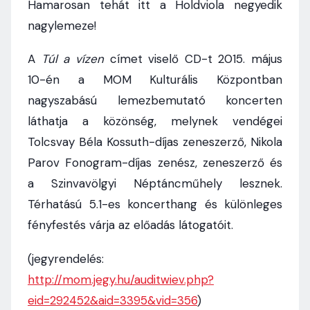
Hamarosan tehát itt a Holdviola negyedik
nagylemeze!
A
Túl a vízen
címet viselő CD-t 2015. május
10-én a MOM Kulturális Központban
nagyszabású lemezbemutató koncerten
láthatja a közönség, melynek vendégei
Tolcsvay Béla Kossuth-díjas zeneszerző, Nikola
Parov Fonogram-díjas zenész, zeneszerző és
a Szinvavölgyi Néptáncműhely lesznek.
Térhatású 5.1-es koncerthang és különleges
fényfestés várja az előadás látogatóit.
(jegyrendelés:
http://mom.jegy.hu/auditwiev.php?
eid=292452&aid=3395&vid=356
)