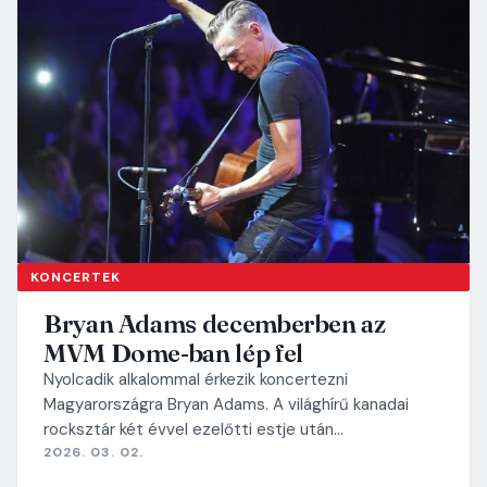
KONCERTEK
Bryan Adams decemberben az
MVM Dome-ban lép fel
Nyolcadik alkalommal érkezik koncertezni
Magyarországra Bryan Adams. A világhírű kanadai
rocksztár két évvel ezelőtti estje után…
2026. 03. 02.