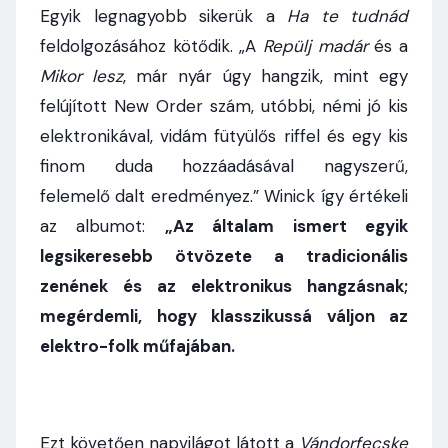
Egyik legnagyobb sikerük a
Ha te tudnád
feldolgozásához kötődik. „A
Repülj madár
és a
Mikor lesz
, már nyár úgy hangzik, mint egy
felújított New Order szám, utóbbi, némi jó kis
elektronikával, vidám fütyülős riffel és egy kis
finom duda hozzáadásával nagyszerű,
felemelő dalt eredményez.” Winick így értékeli
az albumot:
„Az általam ismert egyik
legsikeresebb ötvözete a tradicionális
zenének és az elektronikus hangzásnak;
megérdemli, hogy klasszikussá váljon az
elektro-folk műfajában.
Ezt követően napvilágot látott a
Vándorfecske