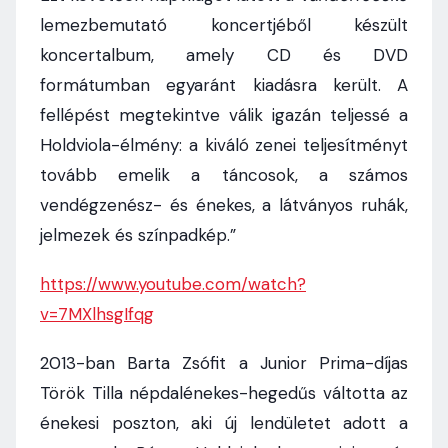
lemezbemutató koncertjéből készült
koncertalbum, amely CD és DVD
formátumban egyaránt kiadásra került. A
fellépést megtekintve válik igazán teljessé a
Holdviola-élmény: a kiváló zenei teljesítményt
tovább emelik a táncosok, a számos
vendégzenész- és énekes, a látványos ruhák,
jelmezek és színpadkép.”
https://www.youtube.com/watch?
v=7MXlhsgIfqg
2013-ban Barta Zsófit a Junior Prima-díjas
Török Tilla népdalénekes-hegedűs váltotta az
énekesi poszton, aki új lendületet adott a