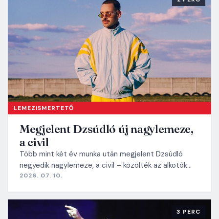
LEMEZISMERTETŐ
Megjelent Dzsúdló új nagylemeze,
a civil
Több mint két év munka után megjelent Dzsúdló
negyedik nagylemeze, a civil – közölték az alkotók…
2026. 07. 10.
3 PERC