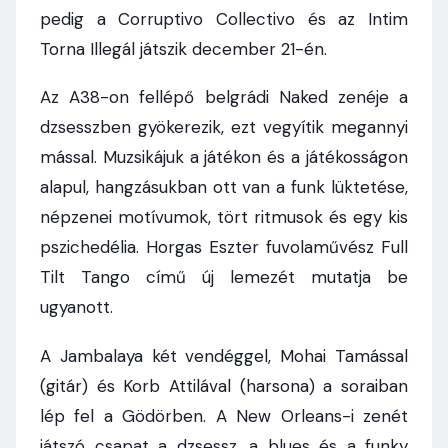
pedig a Corruptivo Collectivo és az Intim
Torna Illegál játszik december 21-én.
Az A38-on fellépő belgrádi Naked zenéje a
dzsesszben gyökerezik, ezt vegyítik megannyi
mással. Muzsikájuk a játékon és a játékosságon
alapul, hangzásukban ott van a funk lüktetése,
népzenei motívumok, tört ritmusok és egy kis
pszichedélia. Horgas Eszter fuvolaművész Full
Tilt Tango című új lemezét mutatja be
ugyanott.
A Jambalaya két vendéggel, Mohai Tamással
(gitár) és Korb Attilával (harsona) a soraiban
lép fel a Gödörben. A New Orleans-i zenét
játszó csapat a dzsessz, a blues és a funky