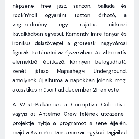
népzene, free jazz, sanzon, ballada és
rock’n’roll egyaránt tetten érhető, a
végeredmény egy sajátos cirkuszi
kavalkádban egyesül. Kamondy Imre fanyar és
ironikus dalszövegei a groteszk, nagyvárosi
figurák történetei az éjszakában. Az alternatív
elemekből építkező, könnyen befogadható
zenét játszó Magashegyi Underground,
amelynek új albuma a napokban jelenik meg,
akusztikus műsort ad december 21-én este.
A West-Balkánban a Corruptivo Collectivo,
vagyis az Anselmo Crew felének utcazene-
projektje nyitja a programot a zene éjjelén,
majd a Kistehén Tánczenekar egykori tagjaiból