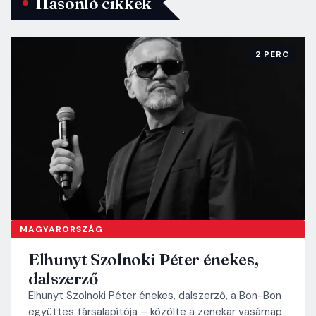
Hasonló cikkek
2 PERC
MAGYARORSZÁG
Elhunyt Szolnoki Péter énekes,
dalszerző
Elhunyt Szolnoki Péter énekes, dalszerző, a Bon-Bon
együttes társalapítója – közölte a zenekar vasárnap