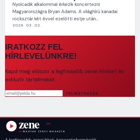
Nyolcadik alkalommal érkezik koncertezni
Magyarországra Bryan Adams. A világhírű kanadai
rocksztár két évvel ezelőtti estje után…
2026. 03. 02.
IRATKOZZ FEL
HÍRLEVELÜNKRE!
Kapd meg először a legfrissebb zenei híreket és
exkluzív tartalmakat.
Email cím
FELIRATKOZÁS
A legfrissebb zenei hírek, koncertinformációk,