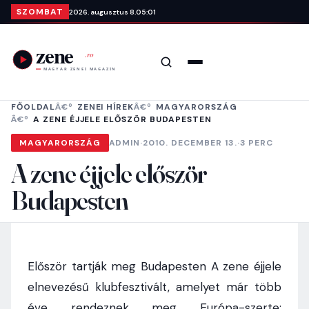
Ugrás a tartalomra
SZOMBAT
2026. augusztus 8.
05:01
Keresés
Menü
FŐOLDAL
ZENEI HÍREK
MAGYARORSZÁG
A ZENE ÉJJELE ELŐSZÖR BUDAPESTEN
MAGYARORSZÁG
ADMIN
·
2010. DECEMBER 13.
·
3 PERC
A zene éjjele először
Budapesten
Először tartják meg Budapesten A zene éjjele
elnevezésű klubfesztivált, amelyet már több
éve rendeznek meg Európa-szerte;