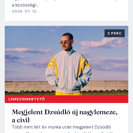
a közösségi…
2026. 07. 12.
2 PERC
LEMEZISMERTETŐ
Megjelent Dzsúdló új nagylemeze,
a civil
Több mint két év munka után megjelent Dzsúdló