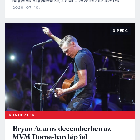
negyedik nagylemeze, a civil – közölték az alkotók…
2026. 07. 10.
3 PERC
KONCERTEK
Bryan Adams decemberben az
MVM Dome-ban lép fel