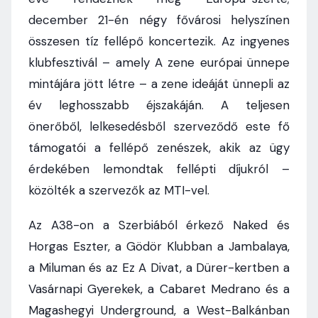
december 21-én négy fővárosi helyszínen
összesen tíz fellépő koncertezik. Az ingyenes
klubfesztivál – amely A zene európai ünnepe
mintájára jött létre – a zene ideáját ünnepli az
év leghosszabb éjszakáján. A teljesen
önerőből, lelkesedésből szerveződő este fő
támogatói a fellépő zenészek, akik az ügy
érdekében lemondtak fellépti díjukról –
közölték a szervezők az MTI-vel.
Az A38-on a Szerbiából érkező Naked és
Horgas Eszter, a Gödör Klubban a Jambalaya,
a Miluman és az Ez A Divat, a Dürer-kertben a
Vasárnapi Gyerekek, a Cabaret Medrano és a
Magashegyi Underground, a West-Balkánban