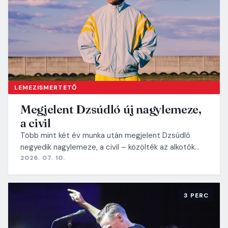
LEMEZISMERTETŐ
Megjelent Dzsúdló új nagylemeze,
a civil
Több mint két év munka után megjelent Dzsúdló
negyedik nagylemeze, a civil – közölték az alkotók…
2026. 07. 10.
3 PERC