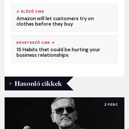
← ELŐZŐ CIKK
Amazon will let customers try on
clothes before they buy
KÖVETKEZŐ CIKK →
15 Habits that could be hurting your
business relationships
Hasonló cikkek
2 PERC