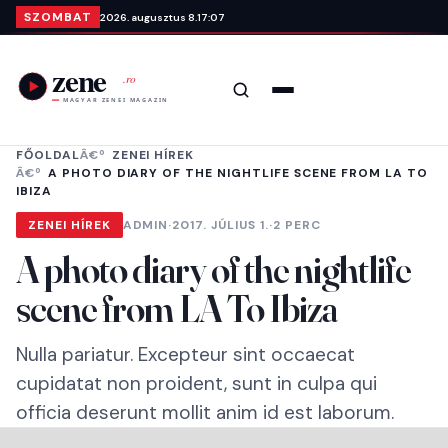
Ugrás a tartalomra
SZOMBAT
2026. augusztus 8.
17:07
Keresés
Menü
FŐOLDAL
ZENEI HÍREK
A PHOTO DIARY OF THE NIGHTLIFE SCENE FROM LA TO
IBIZA
ZENEI HÍREK
ADMIN
·
2017. JÚLIUS 1.
·
2 PERC
A photo diary of the nightlife
scene from LA To Ibiza
Nulla pariatur. Excepteur sint occaecat
cupidatat non proident, sunt in culpa qui
officia deserunt mollit anim id est laborum.