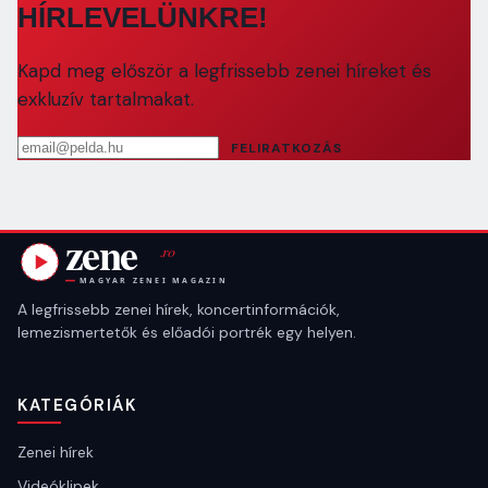
HÍRLEVELÜNKRE!
Kapd meg először a legfrissebb zenei híreket és
exkluzív tartalmakat.
Email cím
FELIRATKOZÁS
A legfrissebb zenei hírek, koncertinformációk,
lemezismertetők és előadói portrék egy helyen.
KATEGÓRIÁK
Zenei hírek
Videóklipek