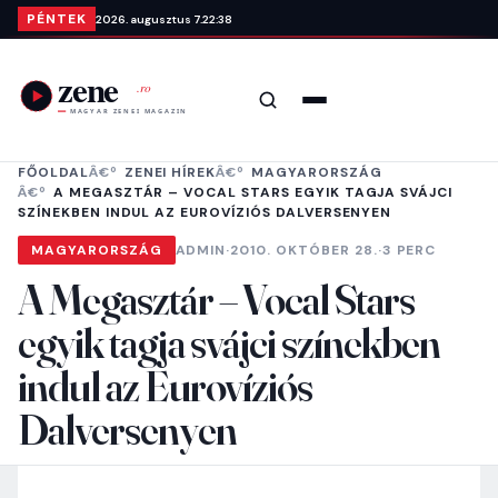
Ugrás a tartalomra
PÉNTEK
2026. augusztus 7.
22:38
Keresés
Menü
FŐOLDAL
ZENEI HÍREK
MAGYARORSZÁG
A MEGASZTÁR – VOCAL STARS EGYIK TAGJA SVÁJCI
SZÍNEKBEN INDUL AZ EUROVÍZIÓS DALVERSENYEN
MAGYARORSZÁG
ADMIN
·
2010. OKTÓBER 28.
·
3 PERC
A Megasztár – Vocal Stars
egyik tagja svájci színekben
indul az Eurovíziós
Dalversenyen