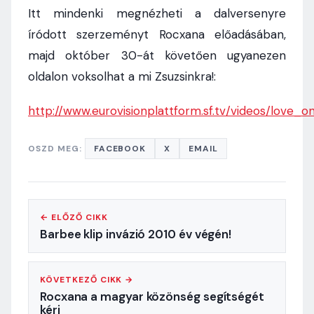
Itt mindenki megnézheti a dalversenyre
íródott szerzeményt Rocxana előadásában,
majd október 30-át követően ugyanezen
oldalon voksolhat a mi Zsuzsinkra!:
http://www.eurovisionplattform.sf.tv/videos/love_
OSZD MEG:
FACEBOOK
X
EMAIL
← ELŐZŐ CIKK
Barbee klip invázió 2010 év végén!
KÖVETKEZŐ CIKK →
Rocxana a magyar közönség segítségét
kéri