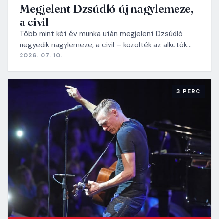
Megjelent Dzsúdló új nagylemeze,
a civil
Több mint két év munka után megjelent Dzsúdló
negyedik nagylemeze, a civil – közölték az alkotók…
2026. 07. 10.
3 PERC