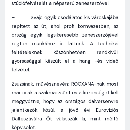
stúdiófelvételét a népszerű zeneszerzővel.
– Svájc egyik csodálatos kis városkájába
repített az út, ahol profi környezetben, az
ország egyik legsikeresebb zeneszerzőjével
rögtön munkához is láttunk. A technikai
feltételeknek köszönhetően rendkívüli
gyorsasággal készült el a hang -és videó
felvétel.
Zsuzsinak, művésznevén: ROCXANA-nak most
már csak a szakmai zsűrit és a közönséget kell
meggyőznie, hogy az országos dalversenyre
jelentkezők közül, a jövő évi Eurovíziós
Dalfesztiválra Őt válasszák ki, mint méltó
képviselőt.