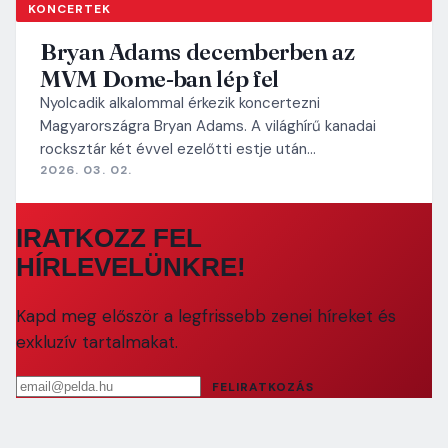
KONCERTEK
Bryan Adams decemberben az
MVM Dome-ban lép fel
Nyolcadik alkalommal érkezik koncertezni
Magyarországra Bryan Adams. A világhírű kanadai
rocksztár két évvel ezelőtti estje után…
2026. 03. 02.
IRATKOZZ FEL
HÍRLEVELÜNKRE!
Kapd meg először a legfrissebb zenei híreket és
exkluzív tartalmakat.
Email cím
FELIRATKOZÁS