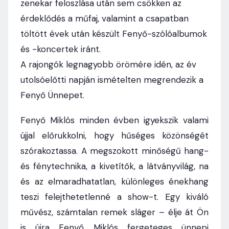
zenekar feloszlása után sem csökken az
érdeklődés a műfaj, valamint a csapatban
töltött évek után készült Fenyő-szólóalbumok
és -koncertek iránt.
A rajongók legnagyobb örömére idén, az év
utolsóelőtti napján ismételten megrendezik a
Fenyő Ünnepet.
Fenyő Miklós minden évben igyekszik valami
újjal előrukkolni, hogy hűséges közönségét
szórakoztassa. A megszokott minőségű hang-
és fénytechnika, a kivetítők, a látványvilág, na
és az elmaradhatatlan, különleges énekhang
teszi felejthetetlenné a show-t. Egy kiváló
művész, számtalan remek sláger – élje át Ön
is újra Fenyő Miklós fergeteges ünnepi