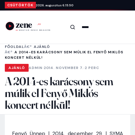
Ugrás a tartalomra
CSÜTÖRTÖK
2026. augusztus 6.
15:50
Keresés
Menü
FŐOLDAL
AJÁNLÓ
A 2014-ES KARÁCSONY SEM MÚLIK EL FENYŐ MIKLÓS
KONCERT NÉLKÜL!
AJÁNLÓ
ADMIN
·
2014. NOVEMBER 7.
·
2 PERC
A 2014-es karácsony sem
múlik el Fenyő Miklós
koncert nélkül!
Fenyő Ünnep | 2014. december 29. | SYMA