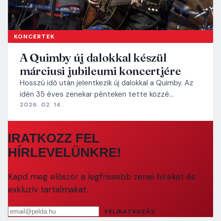
KONCERTEK
A Quimby új dalokkal készül
márciusi jubileumi koncertjére
Hosszú idő után jelentkezik új dalokkal a Quimby. Az
idén 35 éves zenekar pénteken tette közzé…
2026. 02. 14.
IRATKOZZ FEL
HÍRLEVELÜNKRE!
Kapd meg először a legfrissebb zenei híreket és
exkluzív tartalmakat.
Email cím
FELIRATKOZÁS