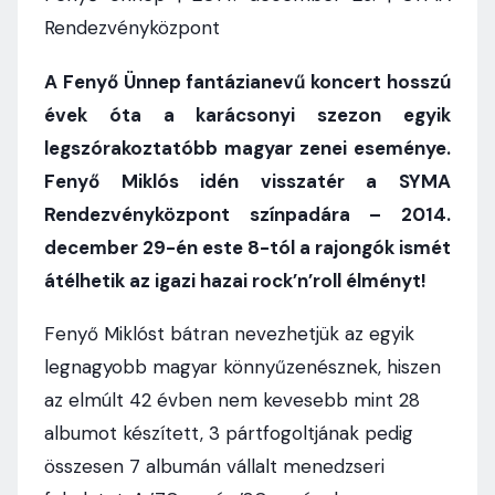
Rendezvényközpont
A Fenyő Ünnep fantázianevű koncert hosszú
évek óta a karácsonyi szezon egyik
legszórakoztatóbb magyar zenei eseménye.
Fenyő Miklós idén visszatér a SYMA
Rendezvényközpont színpadára – 2014.
december 29-én este 8-tól a rajongók ismét
átélhetik az igazi hazai rock’n’roll élményt!
Fenyő Miklóst bátran nevezhetjük az egyik
legnagyobb magyar könnyűzenésznek, hiszen
az elmúlt 42 évben nem kevesebb mint 28
albumot készített, 3 pártfogoltjának pedig
összesen 7 albumán vállalt menedzseri