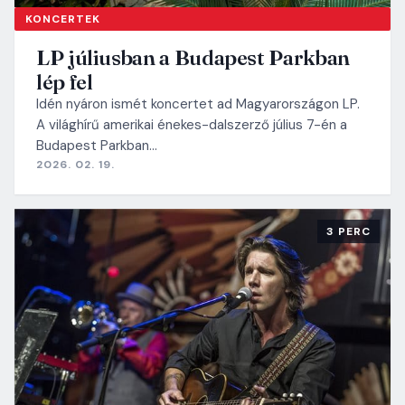
KONCERTEK
LP júliusban a Budapest Parkban
lép fel
Idén nyáron ismét koncertet ad Magyarországon LP.
A világhírű amerikai énekes-dalszerző július 7-én a
Budapest Parkban…
2026. 02. 19.
3 PERC