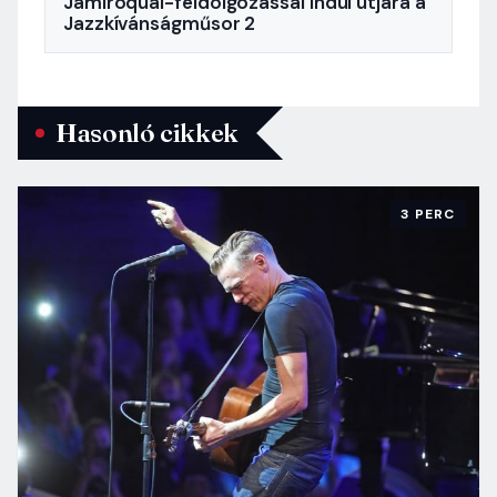
Jamiroquai-feldolgozással indul útjára a
Jazzkívánságműsor 2
Hasonló cikkek
3 PERC