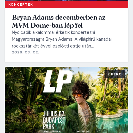
KONCERTEK
Bryan Adams decemberben az
MVM Dome-ban lép fel
Nyolcadik alkalommal érkezik koncertezni
Magyarországra Bryan Adams. A világhírű kanadai
rocksztár két évvel ezelőtti estje után…
2026. 03. 02.
2 PERC