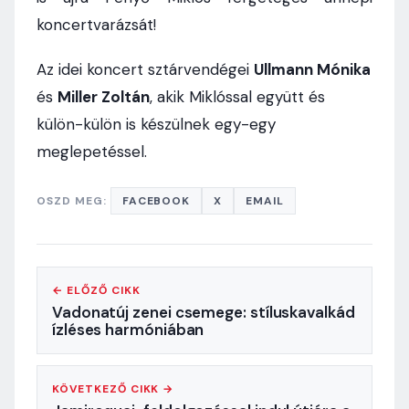
koncertvarázsát!
Az idei koncert sztárvendégei
Ullmann Mónika
és
Miller Zoltán
, akik Miklóssal együtt és
külön-külön is készülnek egy-egy
meglepetéssel.
OSZD MEG:
FACEBOOK
X
EMAIL
← ELŐZŐ CIKK
Vadonatúj zenei csemege: stíluskavalkád
ízléses harmóniában
KÖVETKEZŐ CIKK →