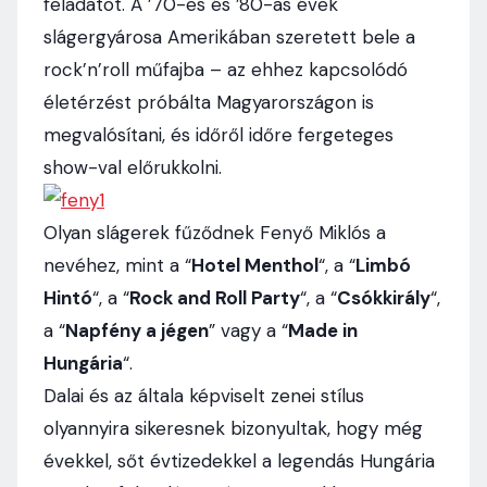
feladatot. A ’70-es és ’80-as évek
slágergyárosa Amerikában szeretett bele a
rock’n’roll műfajba – az ehhez kapcsolódó
életérzést próbálta Magyarországon is
megvalósítani, és időről időre fergeteges
show-val előrukkolni.
Olyan slágerek fűződnek Fenyő Miklós a
nevéhez, mint a “
Hotel Menthol
“, a “
Limbó
Hintó
“, a “
Rock and Roll Party
“, a “
Csókkirály
“,
a “
Napfény a jégen
” vagy a “
Made in
Hungária
“.
Dalai és az általa képviselt zenei stílus
olyannyira sikeresnek bizonyultak, hogy még
évekkel, sőt évtizedekkel a legendás Hungária