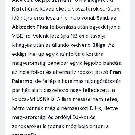
Kistehén
is követi őket a visszatérők sorában.
Idén újra erős lesz a hip-hop vonal:
Saiid, az
Akkezdet Phiai
felbomlása után egyedül jön a
VIBE-ra. Velünk lesz újra NB és a tavalyi
kihagyás után az állandó kedvenc
Bëlga
. Az
eddigi line-up egyik színfoltja a kortárs
magyarországi zeneipar egyik legjobb bandája,
az indie folkot és alternatív rockot játszó
Fran
Palermo
, de fellép a hatalmas rajongótáborát
pár hét alatt összehozó nagy felfedezett, a
kolozsvári
USNK
is. A lista messze nem teljes,
hátra vannak még a nemzetközi DJ-k, illetve
magyarországi és erdélyi DJ-ket és
zenekarokat is fognak még bejelenteni a