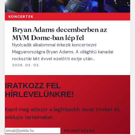
KONCERTEK
Bryan Adams decemberben az
MVM Dome-ban lép fel
Nyolcadik alkalommal érkezik koncertezni
Magyarországra Bryan Adams. A világhírű kanadai
rocksztár két évvel ezelőtti estje után…
2026. 03. 02.
IRATKOZZ FEL
HÍRLEVELÜNKRE!
Kapd meg először a legfrissebb zenei híreket és
exkluzív tartalmakat.
Email cím
FELIRATKOZÁS