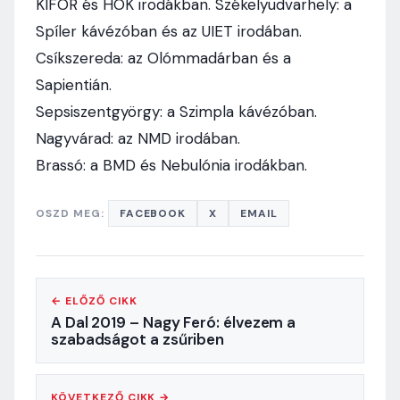
KIFOR és HÖK irodákban. Székelyudvarhely: a
Spíler kávézóban és az UIET irodában.
Csíkszereda: az Olómmadárban és a
Sapientián.
Sepsiszentgyörgy: a Szimpla kávézóban.
Nagyvárad: az NMD irodában.
Brassó: a BMD és Nebulónia irodákban.
OSZD MEG:
FACEBOOK
X
EMAIL
← ELŐZŐ CIKK
A Dal 2019 – Nagy Feró: élvezem a
szabadságot a zsűriben
KÖVETKEZŐ CIKK →