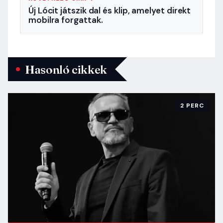
Új Lócit játszik dal és klip, amelyet direkt
mobilra forgattak.
Hasonló cikkek
2 PERC