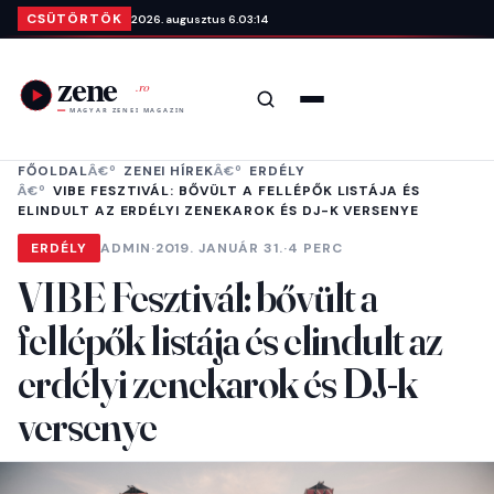
Ugrás a tartalomra
CSÜTÖRTÖK
2026. augusztus 6.
03:14
Keresés
Menü
FŐOLDAL
ZENEI HÍREK
ERDÉLY
VIBE FESZTIVÁL: BŐVÜLT A FELLÉPŐK LISTÁJA ÉS
ELINDULT AZ ERDÉLYI ZENEKAROK ÉS DJ-K VERSENYE
ERDÉLY
ADMIN
·
2019. JANUÁR 31.
·
4 PERC
VIBE Fesztivál: bővült a
fellépők listája és elindult az
erdélyi zenekarok és DJ-k
versenye