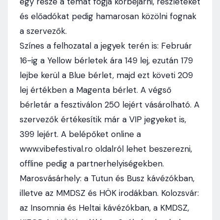
egy része a témát fogja körbejárni, részleteket
és előadókat pedig hamarosan közölni fognak
a szervezők.
Színes a felhozatal a jegyek terén is: Február
16-ig a Yellow bérletek ára 149 lej, ezután 179
lejbe kerül a Blue bérlet, majd ezt követi 209
lej értékben a Magenta bérlet. A végső
bérletár a fesztiválon 250 lejért vásárolható. A
szervezők értékesítik már a VIP jegyeket is,
399 lejért. A belépőket online a
www.vibefestival.ro oldalról lehet beszerezni,
offline pedig a partnerhelyiségekben.
Marosvásárhely: a Tutun és Busz kávézókban,
illetve az MMDSZ és HÖK irodákban. Kolozsvár:
az Insomnia és Heltai kávézókban, a KMDSZ,