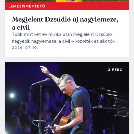
LEMEZISMERTETŐ
Megjelent Dzsúdló új nagylemeze,
a civil
Több mint két év munka után megjelent Dzsúdló
negyedik nagylemeze, a civil – közölték az alkotók…
2026. 07. 10.
3 PERC