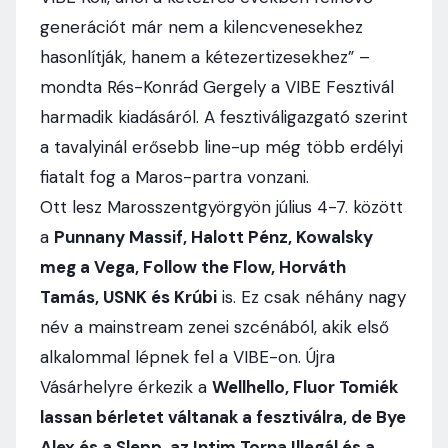
generációt már nem a kilencvenesekhez
hasonlítják, hanem a kétezertizesekhez” –
mondta Rés-Konrád Gergely a VIBE Fesztivál
harmadik kiadásáról. A fesztiváligazgató szerint
a tavalyinál erősebb line-up még több erdélyi
fiatalt fog a Maros-partra vonzani.
Ott lesz Marosszentgyörgyön július 4-7. között
a
Punnany Massif, Halott Pénz, Kowalsky
meg a Vega, Follow the Flow, Horváth
Tamás, USNK és Krúbi
is. Ez csak néhány nagy
név a mainstream zenei szcénából, akik első
alkalommal lépnek fel a VIBE-on. Újra
Vásárhelyre érkezik a
Wellhello, Fluor Tomiék
lassan bérletet váltanak a fesztiválra, de Bye
Alex és a Slepp, az Intim Torna Illegál és a